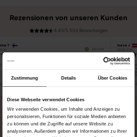
Rezensionen von unseren Kunden
4.43/5 592 Bewertungen
iina T
Inese J
V
KÄUFER
2026
05.08.2026
e
r
19.07.2026
i
f
i
z
i
e
s schön und gut
Die Lieferu
r
t
innerhalb 
e
Ware hinge
r
K
bis zu 20 
ä
Zustimmung
Details
Über Cookies
u
f
e
r
ist eine Übersetzung. Original anzeigen
Dies ist eine
i
n
Diese Webseite verwendet Cookies
Wir verwenden Cookies, um Inhalte und Anzeigen zu
personalisieren, Funktionen für soziale Medien anbieten
Sichere Lieferung
Sichere Bezahlung
zu können und die Zugriffe auf unsere Website zu
Gratis umtauschen und 30 Tage Rückgaberecht
analysieren. Außerdem geben wir Informationen zu Ihrer