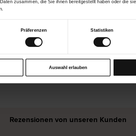
 Daten zusammen, die Sie ihnen bereitgestellt haben oder die s
n.
ail Adresse: Kundenservice@cellbes.de
chten Sie die Aufsichtsbehörde kontaktieren?
Präferenzen
Statistiken
n Sie mit unserer Antwort auf Ihre Rückmeldung zur Barrierefreihei
ktüberwachungsstelle der Länder für die Barrierefreiheit von Pr
 MLBF überwacht die Einhaltung der Barrierefreiheitsanforderung
Auswahl erlauben
 Erklärung zur Barrierefreiheit wird spätestens aktualisiert am: 19.
antwortlicher Herausgeber: Cellbes AB
Rezensionen von unseren Kunden