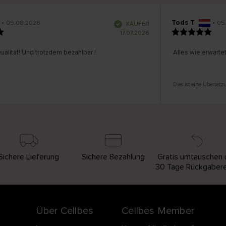
•
Tods T
•
05.08.2026
05.
V
KÄUFER
e
r
17.07.2026
i
f
i
z
alität! Und trotzdem bezahlbar !
i
Alles wie erwartet!
e
r
t
e
r
K
ä
u
Dies ist eine Übersetz
f
e
r
i
n
Sichere Lieferung
Sichere Bezahlung
Gratis umtauschen 
30 Tage Rückgaber
Über Cellbes
Cellbes Member