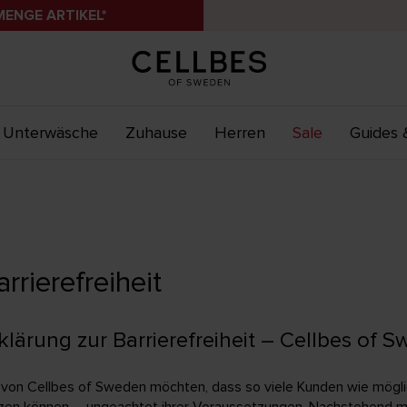
MENGE ARTIKEL*
Unterwäsche
Zuhause
Herren
Sale
Guides 
arrierefreiheit
klärung zur Barrierefreiheit – Cellbes of 
 von Cellbes of Sweden möchten, dass so viele Kunden wie mögli
zen können – ungeachtet ihrer Voraussetzungen. Nachstehend mö