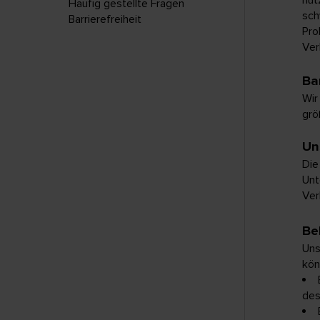
Häufig gestellte Fragen
sch
Barrierefreiheit
Pro
Ver
Ba
Wir
grö
Un
Die
Unt
Ver
Be
Uns
kön
des