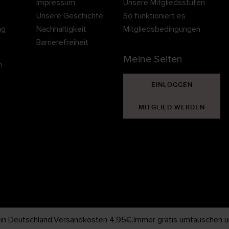
Impressum
Unsere Mitgliedsstufen
Unsere Geschichte
So funktioniert es
ng
Nachhaltigkeit
Mitgliedsbedingungen
Barrierefreiheit
Meine Seiten
n
EINLOGGEN
MITGLIED WERDEN
 in Deutschland.
Versandkosten 4,95€.
Immer gratis umtauschen 