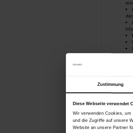
ers
dar
Inf
von
Wa
Fal
gro
Zustimmung
E-M
Diese Webseite verwendet 
Wir verwenden Cookies, um I
Ha
und die Zugriffe auf unsere 
Mel
Website an unsere Partner fü
noc