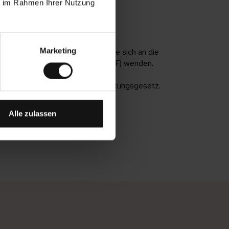
ie im Rahmen Ihrer Nutzung
Marketing
t nicht zufrieden sind, können Sie sich an die
odukten und Dienstleistungen (MLBF) wenden.
en nach dem Barrierefreiheitsstärkungsgesetz.
Alle zulassen
 Juni 2025