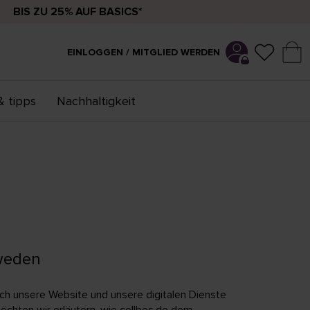
BIS ZU 25% AUF BASICS*
EINLOGGEN / MITGLIED WERDEN
& tipps
Nachhaltigkeit
Sweden
ch unsere Website und unsere digitalen Dienste
chten wir erläutern, wie cellbes.de dem