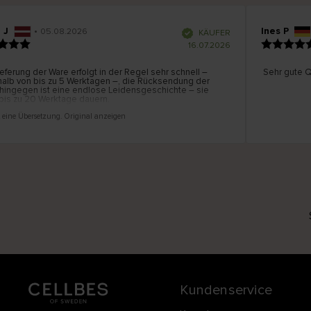
w
a
J
•
Ines P
05.08.2026
V
KÄUFER
e
h
r
16.07.2026
i
f
l
i
z
eferung der Ware erfolgt in der Regel sehr schnell –
i
Sehr gute Qu
e
alb von bis zu 5 Werktagen –, die Rücksendung der
r
t
ingegen ist eine endlose Leidensgeschichte – sie
e
is zu 20 Werktage dauern.
r
K
ä
u
 eine Übersetzung. Original anzeigen
f
e
r
i
n
Kundenservice