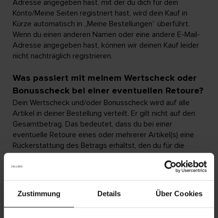
Adresse angegeben hast, mit der du dich für dein
Konto/Meine Seiten registriert hast, wird dein Kauf in
Kürze automatisch in „Meine Bestellungen“ überführt.
Wenn du einen anderen Namen oder eine andere E-Mail-
Adresse angegeben hast, können wir deinen Kauf leider
nicht nachträglich registrieren.
Was passiert mit meinem Wertscheck oder
Bonusscheck bei einer eventuellen Retoure?
Dein Wertscheck und/oder Bonusscheck wird auf alle
Artikel in deiner Bestellung verteilt. Er gilt nicht auf den
Gesamtbetrag. Das bedeutet, dass du bei einer
eventuelle Retoure eines oder mehrerer Artikel(s) eine
Rückerstattung des Betrags erhältst, den du für die
einzelnen Artikel bezahlt hast. Bei einer Retour von
anteiligen oder ganzen Käufen wird der Wertscheck
und/oder Bonusscheck nicht wieder auf die übrigen Teile
des aktuellen Kaufs gut geschrieben, sondern gilt als
Zustimmung
Details
Über Cookies
verbraucht.