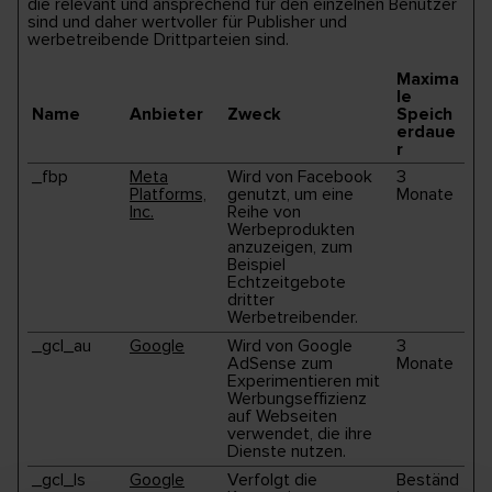
die relevant und ansprechend für den einzelnen Benutzer
sind und daher wertvoller für Publisher und
werbetreibende Drittparteien sind.
Maxima
le
Name
Anbieter
Zweck
Speich
erdaue
r
_fbp
Meta
Wird von Facebook
3
Platforms,
genutzt, um eine
Monate
Inc.
Reihe von
Werbeprodukten
anzuzeigen, zum
Beispiel
Echtzeitgebote
dritter
Werbetreibender.
_gcl_au
Google
Wird von Google
3
AdSense zum
Monate
Experimentieren mit
Werbungseffizienz
auf Webseiten
verwendet, die ihre
Dienste nutzen.
_gcl_ls
Google
Verfolgt die
Beständ