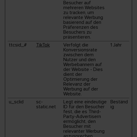
Besucher auf
mehreren Websites
zu tracken, um
relevante Werbung
basierend auf den
Präferenzen des
Besuchers zu
präsentieren.
ttcsid_#
TikTok
Verfolgt die
1 Jahr
Konversionsrate
zwischen dem
Nutzer und den
Werbebannern auf
der Website - Dies
dient der
Optimierung der
Relevanz der
Werbung auf der
Website.
u_sclid
sc-
Legt eine eindeutige
Beständ
static.net
ID für den Besucher
ig
fest, die es Third-
Party-Advertisern
ermöglicht, den
Besucher mit
relevanter Werbung
anzusprechen.