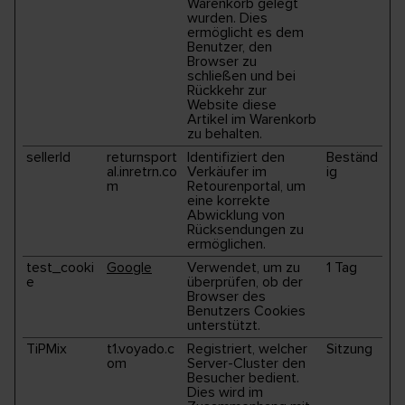
Warenkorb gelegt
wurden. Dies
ermöglicht es dem
Benutzer, den
Browser zu
schließen und bei
Rückkehr zur
Website diese
Artikel im Warenkorb
zu behalten.
sellerId
returnsport
Identifiziert den
Beständ
al.inretrn.co
Verkäufer im
ig
m
Retourenportal, um
eine korrekte
Abwicklung von
Rücksendungen zu
ermöglichen.
test_cooki
Google
Verwendet, um zu
1 Tag
e
überprüfen, ob der
Browser des
Benutzers Cookies
unterstützt.
TiPMix
t1.voyado.c
Registriert, welcher
Sitzung
om
Server-Cluster den
Besucher bedient.
Dies wird im