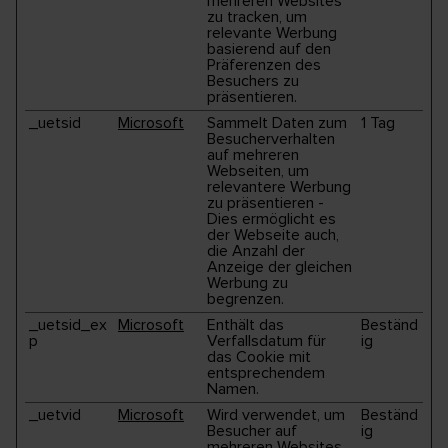
mehreren Websites
zu tracken, um
relevante Werbung
basierend auf den
Präferenzen des
Besuchers zu
präsentieren.
_uetsid
Microsoft
Sammelt Daten zum
1 Tag
Besucherverhalten
auf mehreren
Webseiten, um
relevantere Werbung
zu präsentieren -
Dies ermöglicht es
der Webseite auch,
die Anzahl der
Anzeige der gleichen
Werbung zu
begrenzen.
_uetsid_ex
Microsoft
Enthält das
Beständ
p
Verfallsdatum für
ig
das Cookie mit
entsprechendem
Namen.
_uetvid
Microsoft
Wird verwendet, um
Beständ
Besucher auf
ig
mehreren Websites