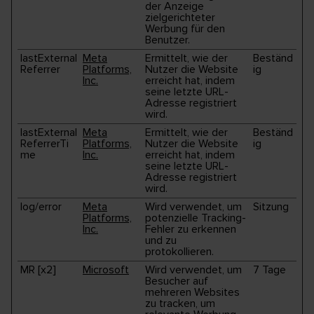
der Anzeige
zielgerichteter
Werbung für den
Benutzer.
lastExternal
Meta
Ermittelt, wie der
Beständ
Referrer
Platforms,
Nutzer die Website
ig
Inc.
erreicht hat, indem
seine letzte URL-
Adresse registriert
wird.
lastExternal
Meta
Ermittelt, wie der
Beständ
ReferrerTi
Platforms,
Nutzer die Website
ig
me
Inc.
erreicht hat, indem
seine letzte URL-
Adresse registriert
wird.
log/error
Meta
Wird verwendet, um
Sitzung
Platforms,
potenzielle Tracking-
Inc.
Fehler zu erkennen
und zu
protokollieren.
MR [x2]
Microsoft
Wird verwendet, um
7 Tage
Besucher auf
mehreren Websites
zu tracken, um