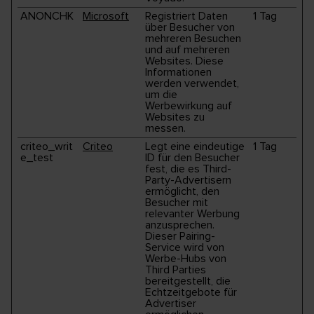
ANONCHK
Microsoft
Registriert Daten
1 Tag
über Besucher von
mehreren Besuchen
und auf mehreren
Websites. Diese
Informationen
werden verwendet,
um die
Werbewirkung auf
Websites zu
messen.
criteo_writ
Criteo
Legt eine eindeutige
1 Tag
e_test
ID für den Besucher
fest, die es Third-
Party-Advertisern
ermöglicht, den
Besucher mit
relevanter Werbung
anzusprechen.
Dieser Pairing-
Service wird von
Werbe-Hubs von
Third Parties
bereitgestellt, die
Echtzeitgebote für
Advertiser