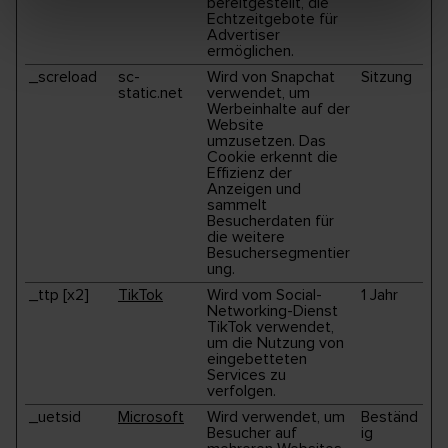
bereitgestellt, die
Echtzeitgebote für
Advertiser
ermöglichen.
_screload
sc-
Wird von Snapchat
Sitzung
static.net
verwendet, um
Werbeinhalte auf der
Website
umzusetzen. Das
Cookie erkennt die
Effizienz der
Anzeigen und
sammelt
Besucherdaten für
die weitere
Besuchersegmentier
ung.
_ttp [x2]
TikTok
Wird vom Social-
1 Jahr
Networking-Dienst
TikTok verwendet,
um die Nutzung von
eingebetteten
Services zu
verfolgen.
_uetsid
Microsoft
Wird verwendet, um
Beständ
Besucher auf
ig