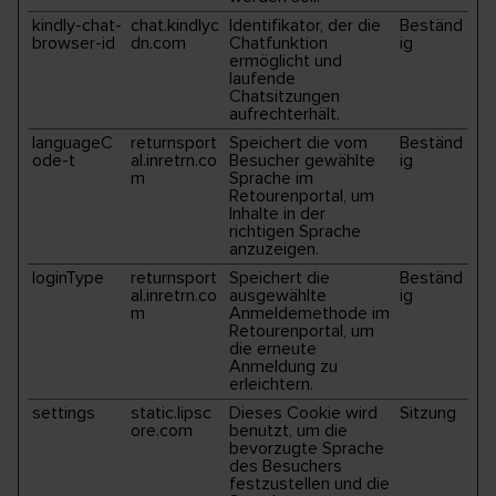
kindly-chat-
chat.kindlyc
Identifikator, der die
Beständ
browser-id
dn.com
Chatfunktion
ig
ermöglicht und
laufende
Chatsitzungen
aufrechterhält.
languageC
returnsport
Speichert die vom
Beständ
ode-t
al.inretrn.co
Besucher gewählte
ig
m
Sprache im
Retourenportal, um
Inhalte in der
richtigen Sprache
anzuzeigen.
loginType
returnsport
Speichert die
Beständ
al.inretrn.co
ausgewählte
ig
m
Anmeldemethode im
Retourenportal, um
die erneute
Anmeldung zu
erleichtern.
settings
static.lipsc
Dieses Cookie wird
Sitzung
ore.com
benutzt, um die
bevorzugte Sprache
des Besuchers
festzustellen und die