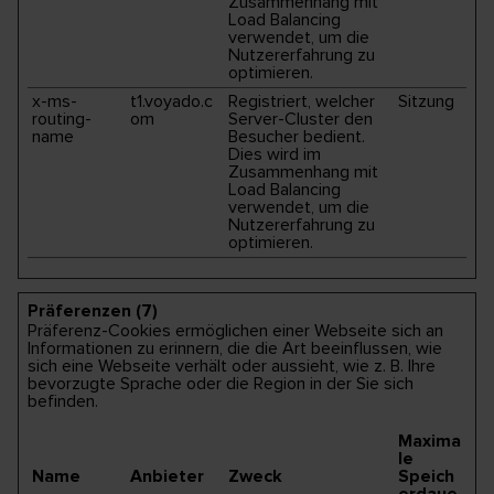
Zusammenhang mit
Load Balancing
verwendet, um die
Nutzererfahrung zu
optimieren.
x-ms-
t1.voyado.c
Registriert, welcher
Sitzung
routing-
om
Server-Cluster den
name
Besucher bedient.
Dies wird im
Zusammenhang mit
Load Balancing
verwendet, um die
Nutzererfahrung zu
optimieren.
Präferenzen (7)
Präferenz-Cookies ermöglichen einer Webseite sich an
Informationen zu erinnern, die die Art beeinflussen, wie
sich eine Webseite verhält oder aussieht, wie z. B. Ihre
bevorzugte Sprache oder die Region in der Sie sich
befinden.
Maxima
le
Name
Anbieter
Zweck
Speich