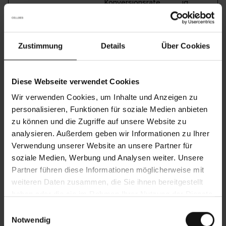
Konversionsrate
ig
zwischen dem
Nutzer und den
Werbebannern auf
der Website - Dies
dient der
Zustimmung
Details
Über Cookies
Optimierung der
Relevanz der
Werbung auf der
Website.
Diese Webseite verwendet Cookies
_schn1
sc-
Legt eine eindeutige
1 Tag
static.net
ID für den Besucher
Wir verwenden Cookies, um Inhalte und Anzeigen zu
fest, die es Third-
personalisieren, Funktionen für soziale Medien anbieten
Party-Advertisern
ermöglicht, den
zu können und die Zugriffe auf unsere Website zu
Besucher mit
analysieren. Außerdem geben wir Informationen zu Ihrer
relevanter Werbung
anzusprechen.
Verwendung unserer Website an unsere Partner für
Dieser Pairing-
soziale Medien, Werbung und Analysen weiter. Unsere
Service wird von
Werbe-Hubs von
Partner führen diese Informationen möglicherweise mit
Third Parties
weiteren Daten zusammen, die Sie ihnen bereitgestellt
bereitgestellt, die
Echtzeitgebote für
haben oder die sie im Rahmen Ihrer Nutzung der Dienste
Advertiser
gesammelt haben.
ermöglichen.
E
Notwendig
i
_scid
sc-
Legt eine eindeutige
13