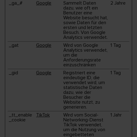
_ga_#
Google
Sammelt Daten
2 Jahre
dazu, wie oft ein
Benutzer eine
Website besucht hat,
sowie Daten für den
ersten und letzten
Besuch. Von Google
Analytics verwendet.
_gat
Google
Wird von Google
1 Tag
Analytics verwendet,
um die
Anforderungsrate
einzuschränken
_gid
Google
Registriert eine
1 Tag
eindeutige ID, die
verwendet wird, um
statistische Daten
dazu, wie der
Besucher die
Website nutzt, zu
generieren.
_tt_enable
TikTok
Wird vom Social-
1 Jahr
_cookie
Networking-Dienst
TikTok verwendet,
um die Nutzung von
eingebetteten