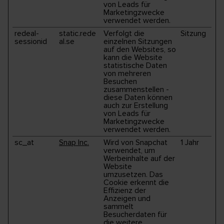
von Leads für
Marketingzwecke
verwendet werden.
redeal-
static.rede
Verfolgt die
Sitzung
sessionid
al.se
einzelnen Sitzungen
auf den Websites, so
kann die Website
statistische Daten
von mehreren
Besuchen
zusammenstellen -
diese Daten können
auch zur Erstellung
von Leads für
Marketingzwecke
verwendet werden.
sc_at
Snap Inc.
Wird von Snapchat
1 Jahr
verwendet, um
Werbeinhalte auf der
Website
umzusetzen. Das
Cookie erkennt die
Effizienz der
Anzeigen und
sammelt
Besucherdaten für
die weitere