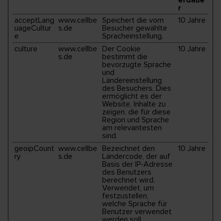
erdaue
r
acceptLang
www.cellbe
Speichert die vom
10 Jahre
uageCultur
s.de
Besucher gewählte
e
Spracheinstellung.
culture
www.cellbe
Der Cookie
10 Jahre
s.de
bestimmt die
bevorzugte Sprache
und
Ländereinstellung
des Besuchers. Dies
ermöglicht es der
Website, Inhalte zu
zeigen, die für diese
Region und Sprache
am relevantesten
sind.
geoipCount
www.cellbe
Bezeichnet den
10 Jahre
ry
s.de
Ländercode, der auf
Basis der IP-Adresse
des Benutzers
berechnet wird.
Verwendet, um
festzustellen,
welche Sprache für
Benutzer verwendet
werden soll.