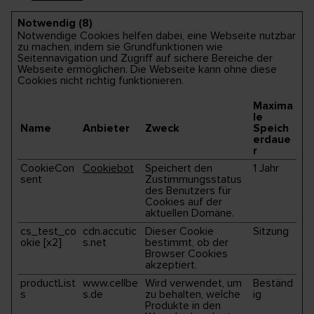
Notwendig (8)
Notwendige Cookies helfen dabei, eine Webseite nutzbar
zu machen, indem sie Grundfunktionen wie
Seitennavigation und Zugriff auf sichere Bereiche der
Webseite ermöglichen. Die Webseite kann ohne diese
Cookies nicht richtig funktionieren.
Maxima
le
Name
Anbieter
Zweck
Speich
erdaue
r
CookieCon
Cookiebot
Speichert den
1 Jahr
sent
Zustimmungsstatus
des Benutzers für
Cookies auf der
aktuellen Domäne.
cs_test_co
cdn.accutic
Dieser Cookie
Sitzung
okie [x2]
s.net
bestimmt, ob der
Browser Cookies
akzeptiert.
productList
www.cellbe
Wird verwendet, um
Beständ
s
s.de
zu behalten, welche
ig
Produkte in den