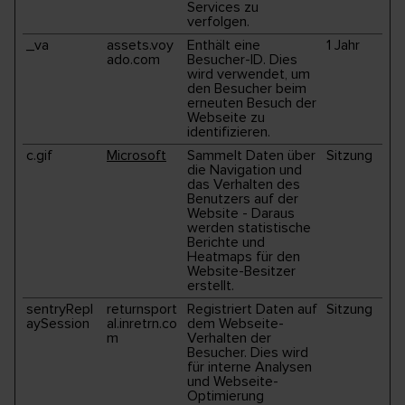
Services zu
verfolgen.
_va
assets.voy
Enthält eine
1 Jahr
ado.com
Besucher-ID. Dies
wird verwendet, um
den Besucher beim
erneuten Besuch der
Webseite zu
identifizieren.
c.gif
Microsoft
Sammelt Daten über
Sitzung
die Navigation und
das Verhalten des
Benutzers auf der
Website - Daraus
werden statistische
Berichte und
Heatmaps für den
Website-Besitzer
erstellt.
sentryRepl
returnsport
Registriert Daten auf
Sitzung
aySession
al.inretrn.co
dem Webseite-
m
Verhalten der
Besucher. Dies wird
für interne Analysen
und Webseite-
Optimierung