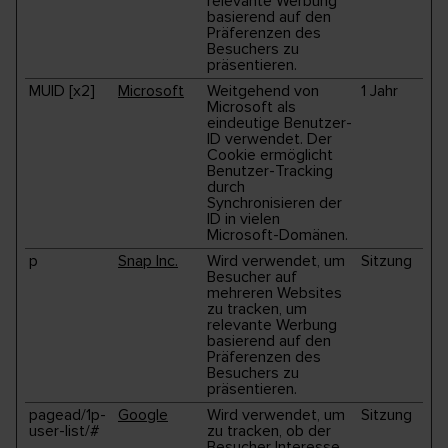
relevante Werbung
basierend auf den
Präferenzen des
Besuchers zu
präsentieren.
MUID [x2]
Microsoft
Weitgehend von
1 Jahr
Microsoft als
eindeutige Benutzer-
ID verwendet. Der
Cookie ermöglicht
Benutzer-Tracking
durch
Synchronisieren der
ID in vielen
Microsoft-Domänen.
p
Snap Inc.
Wird verwendet, um
Sitzung
Besucher auf
mehreren Websites
zu tracken, um
relevante Werbung
basierend auf den
Präferenzen des
Besuchers zu
präsentieren.
pagead/1p-
Google
Wird verwendet, um
Sitzung
user-list/#
zu tracken, ob der
Besucher Interesse