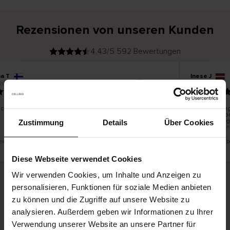
Rezensionen von unseren Kunden
4.43/5 592 Bewertungen
na T
Inese J
V
KÄUFER
26
05.08.2026
e
r
19.07.2026
i
f
i
z
i
e
schön und gut
Die Lieferung
r
t
innerhalb vo
e
Ware hingege
r
Zustimmung
Details
Über Cookies
K
bis zu 20 We
ä
u
f
e
r
 eine Übersetzung. Original anzeigen
Dies ist eine Ü
i
n
Diese Webseite verwendet Cookies
Wir verwenden Cookies, um Inhalte und Anzeigen zu
personalisieren, Funktionen für soziale Medien anbieten
Sichere Lieferung
Sichere Bezahlung
zu können und die Zugriffe auf unsere Website zu
analysieren. Außerdem geben wir Informationen zu Ihrer
Gratis umtauschen und 30 Tage Rückgaberecht
Verwendung unserer Website an unsere Partner für