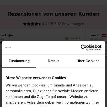
Rezensionen von unseren Kunden
4.43/5 592 Bewertungen
ina T
Inese J
V
KÄUFER
026
05.08.2026
e
r
19.07.2026
i
f
i
z
i
e
 schön und gut
Die Lieferu
r
t
innerhalb v
e
Ware hingeg
r
K
bis zu 20 W
ä
Zustimmung
Details
Über Cookies
u
f
e
r
st eine Übersetzung. Original anzeigen
Dies ist eine
i
n
Diese Webseite verwendet Cookies
Wir verwenden Cookies, um Inhalte und Anzeigen zu
personalisieren, Funktionen für soziale Medien anbieten
Sichere Lieferung
Sichere Bezahlung
zu können und die Zugriffe auf unsere Website zu
Gratis umtauschen und 30 Tage Rückgaberecht
analysieren. Außerdem geben wir Informationen zu Ihrer