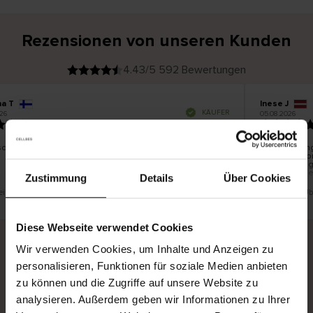
Rezensionen von unseren Kunden
4.43/5 592 Bewertungen
na T
Inese J
V
KÄUFER
26
05.08.2026
e
r
19.07.2026
i
f
i
z
i
e
schön und gut
Die Lieferung
r
t
innerhalb vo
e
Ware hingege
r
K
bis zu 20 We
ä
Zustimmung
Details
Über Cookies
u
f
e
r
 eine Übersetzung. Original anzeigen
Dies ist eine Ü
i
n
Diese Webseite verwendet Cookies
Wir verwenden Cookies, um Inhalte und Anzeigen zu
personalisieren, Funktionen für soziale Medien anbieten
Sichere Lieferung
Sichere Bezahlung
zu können und die Zugriffe auf unsere Website zu
Gratis umtauschen und 30 Tage Rückgaberecht
analysieren. Außerdem geben wir Informationen zu Ihrer