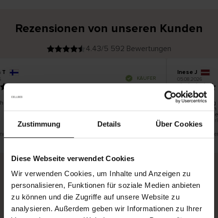
Rezensionen von unseren Kunden
4.43/5 592 Bewertungen
a T
Inese J
V
KÄUFER
6
05.08.2026
e
r
19.07.2026
i
f
i
z
i
e
chön und gut
Die Lieferung 
r
t
innerhalb von
e
Ware hingegen
r
K
bis zu 20 Wer
ä
Zustimmung
Details
Über Cookies
u
f
e
r
eine Übersetzung. Original anzeigen
Dies ist eine Üb
i
n
Diese Webseite verwendet Cookies
Wir verwenden Cookies, um Inhalte und Anzeigen zu
personalisieren, Funktionen für soziale Medien anbieten
Sichere Lieferung
Sichere Bezahlung
zu können und die Zugriffe auf unsere Website zu
Gratis umtauschen und 30 Tage Rückgaberecht
analysieren. Außerdem geben wir Informationen zu Ihrer