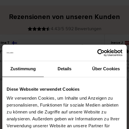
Rezensionen von unseren Kunden
4.43/5 592 Bewertungen
iina T
Inese J
V
KÄUFER
.2026
05.08.2026
e
r
19.07.2026
i
f
i
z
i
e
s schön und gut
Die Liefer
r
t
innerhalb 
e
Ware hinge
r
Zustimmung
Details
Über Cookies
K
bis zu 20 
ä
u
f
e
r
ist eine Übersetzung. Original anzeigen
Dies ist ein
i
n
Diese Webseite verwendet Cookies
Wir verwenden Cookies, um Inhalte und Anzeigen zu
personalisieren, Funktionen für soziale Medien anbieten
Sichere Lieferung
Sichere Bezahlung
zu können und die Zugriffe auf unsere Website zu
analysieren. Außerdem geben wir Informationen zu Ihrer
Gratis umtauschen und 30 Tage Rückgaberecht
Verwendung unserer Website an unsere Partner für