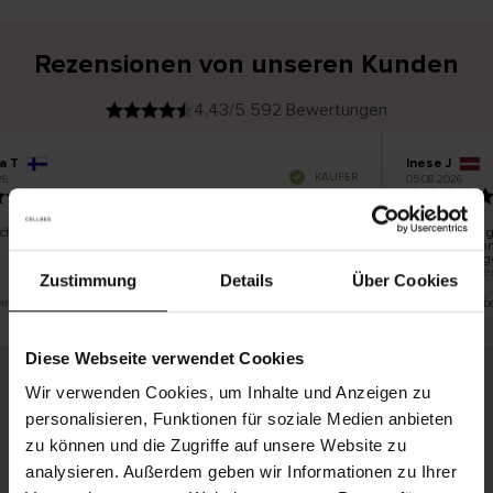
Rezensionen von unseren Kunden
4.43/5 592 Bewertungen
a T
Inese J
V
KÄUFER
6
05.08.2026
e
r
19.07.2026
i
f
i
z
i
e
chön und gut
Die Lieferung
r
t
innerhalb vo
e
Ware hingege
r
K
bis zu 20 We
ä
Zustimmung
Details
Über Cookies
u
f
e
r
 eine Übersetzung. Original anzeigen
Dies ist eine Üb
i
n
Diese Webseite verwendet Cookies
Wir verwenden Cookies, um Inhalte und Anzeigen zu
personalisieren, Funktionen für soziale Medien anbieten
Sichere Lieferung
Sichere Bezahlung
zu können und die Zugriffe auf unsere Website zu
Gratis umtauschen und 30 Tage Rückgaberecht
analysieren. Außerdem geben wir Informationen zu Ihrer