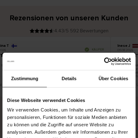
Rezensionen von unseren Kunden
4.43/5 592 Bewertungen
ina T
Inese J
V
KÄUFER
2026
05.08.2026
e
r
19.07.2026
i
f
i
z
i
e
 schön und gut
Die Lieferu
r
t
innerhalb 
e
Ware hinge
r
K
bis zu 20 
ä
Zustimmung
Details
Über Cookies
u
f
e
r
st eine Übersetzung. Original anzeigen
Dies ist eine
i
n
Diese Webseite verwendet Cookies
Wir verwenden Cookies, um Inhalte und Anzeigen zu
personalisieren, Funktionen für soziale Medien anbieten
Sichere Lieferung
Sichere Bezahlung
zu können und die Zugriffe auf unsere Website zu
Gratis umtauschen und 30 Tage Rückgaberecht
analysieren. Außerdem geben wir Informationen zu Ihrer