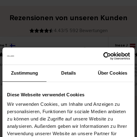
Rezensionen von unseren Kunden
4.43/5 592 Bewertungen
ina T
Inese J
V
KÄUFER
026
05.08.2026
e
r
19.07.2026
i
f
i
z
i
e
 schön und gut
Die Lieferun
r
t
innerhalb v
e
Ware hingeg
r
Zustimmung
Details
Über Cookies
K
bis zu 20 W
ä
u
f
e
r
t eine Übersetzung. Original anzeigen
Dies ist eine 
i
n
Diese Webseite verwendet Cookies
Wir verwenden Cookies, um Inhalte und Anzeigen zu
personalisieren, Funktionen für soziale Medien anbieten
Sichere Lieferung
Sichere Bezahlung
zu können und die Zugriffe auf unsere Website zu
analysieren. Außerdem geben wir Informationen zu Ihrer
Gratis umtauschen und 30 Tage Rückgaberecht
Verwendung unserer Website an unsere Partner für