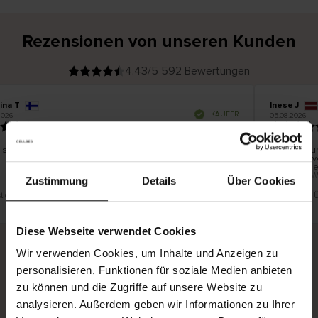
Rezensionen von unseren Kunden
4.43/5 592 Bewertungen
ina T
Inese J
V
KÄUFER
2026
05.08.2026
e
r
19.07.2026
i
f
i
z
i
e
 schön und gut
Die Lieferu
r
t
innerhalb v
e
Ware hinge
r
K
bis zu 20 W
ä
Zustimmung
Details
Über Cookies
u
f
e
r
st eine Übersetzung. Original anzeigen
Dies ist eine
i
n
Diese Webseite verwendet Cookies
Wir verwenden Cookies, um Inhalte und Anzeigen zu
personalisieren, Funktionen für soziale Medien anbieten
Sichere Lieferung
Sichere Bezahlung
zu können und die Zugriffe auf unsere Website zu
Gratis umtauschen und 30 Tage Rückgaberecht
analysieren. Außerdem geben wir Informationen zu Ihrer