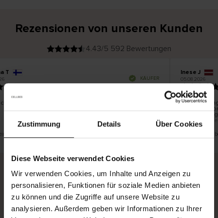
Rezensionen von unseren Kunden
4.43/5 592 Bewertungen
na T
Inese J
V
KÄUFER
26
05.08.2026
e
r
19.07.2026
i
f
i
z
i
e
schön und gut
Die Lieferung
r
t
innerhalb vo
e
Ware hingege
r
K
bis zu 20 We
ä
Zustimmung
Details
Über Cookies
u
f
e
r
 eine Übersetzung. Original anzeigen
Dies ist eine Ü
i
n
Diese Webseite verwendet Cookies
Wir verwenden Cookies, um Inhalte und Anzeigen zu
personalisieren, Funktionen für soziale Medien anbieten
Sichere Lieferung
Sichere Bezahlung
zu können und die Zugriffe auf unsere Website zu
Gratis umtauschen und 30 Tage Rückgaberecht
analysieren. Außerdem geben wir Informationen zu Ihrer