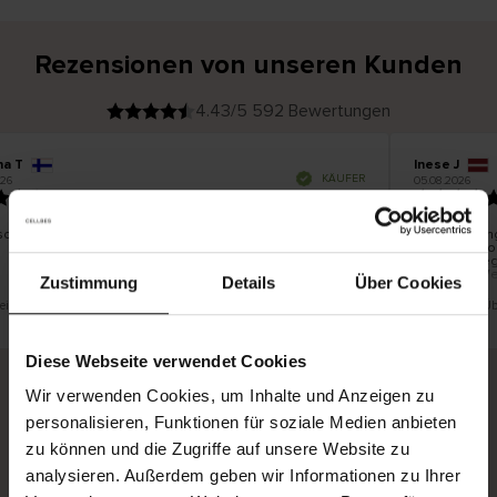
Rezensionen von unseren Kunden
4.43/5 592 Bewertungen
na T
Inese J
V
KÄUFER
26
05.08.2026
e
r
19.07.2026
i
f
i
z
i
e
schön und gut
Die Lieferun
r
t
innerhalb vo
e
Ware hingege
r
K
bis zu 20 We
ä
Zustimmung
Details
Über Cookies
u
f
e
r
t eine Übersetzung. Original anzeigen
Dies ist eine Ü
i
n
Diese Webseite verwendet Cookies
Wir verwenden Cookies, um Inhalte und Anzeigen zu
personalisieren, Funktionen für soziale Medien anbieten
Sichere Lieferung
Sichere Bezahlung
zu können und die Zugriffe auf unsere Website zu
Gratis umtauschen und 30 Tage Rückgaberecht
analysieren. Außerdem geben wir Informationen zu Ihrer