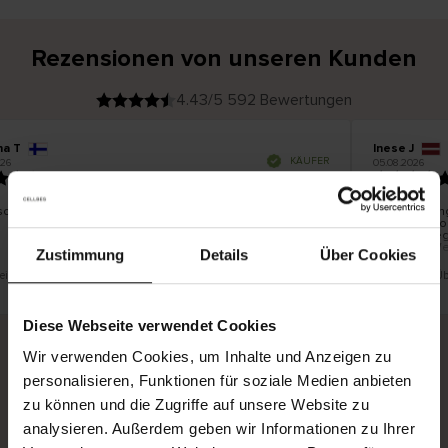
Rezensionen von unseren Kunden
4.43/5 592 Bewertungen
na T
Inese J
V
KÄUFER
26
05.08.2026
e
r
19.07.2026
i
f
i
z
i
e
schön und gut
Die Lieferun
r
t
innerhalb vo
e
Ware hingege
r
K
bis zu 20 We
ä
Zustimmung
Details
Über Cookies
u
f
e
r
t eine Übersetzung. Original anzeigen
Dies ist eine Ü
i
n
Diese Webseite verwendet Cookies
Wir verwenden Cookies, um Inhalte und Anzeigen zu
personalisieren, Funktionen für soziale Medien anbieten
Sichere Lieferung
Sichere Bezahlung
zu können und die Zugriffe auf unsere Website zu
Gratis umtauschen und 30 Tage Rückgaberecht
analysieren. Außerdem geben wir Informationen zu Ihrer