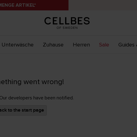
MENGE ARTIKEL*
Unterwäsche
Zuhause
Herren
Sale
Guides 
ething went wrong!
 Our developers have been notified.
ck to the start page