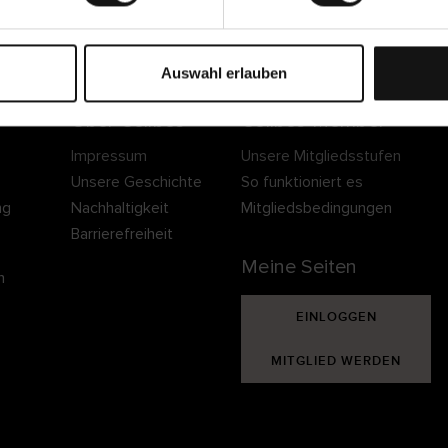
Sichere Lieferung
Sichere Bezahlung
Gratis umtauschen 
30 Tage Rückgaber
Auswahl erlauben
Über Cellbes
Cellbes Member
Impressum
Unsere Mitgliedsstufen
Unsere Geschichte
So funktioniert es
ng
Nachhaltigkeit
Mitgliedsbedingungen
Barrierefreiheit
Meine Seiten
n
EINLOGGEN
MITGLIED WERDEN