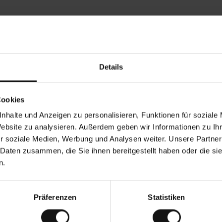
Rezensionen von unseren Kunden
Details
•
Ines P
•
05.08.2026
0
V
KÄUFER
Cookies
e
r
16.07.2026
i
f
nhalte und Anzeigen zu personalisieren, Funktionen für soziale
i
z
ung der Ware erfolgt in der Regel sehr schnell –
i
Sehr gute Quali
Website zu analysieren. Außerdem geben wir Informationen zu I
e
 von bis zu 5 Werktagen –, die Rücksendung der
r
t
r soziale Medien, Werbung und Analysen weiter. Unsere Partner
egen ist eine endlose Leidensgeschichte – sie
e
zu 20 Werktage dauern.
r
K
 Daten zusammen, die Sie ihnen bereitgestellt haben oder die s
ä
u
ne Übersetzung. Original anzeigen
f
n.
e
r
i
n
Präferenzen
Statistiken