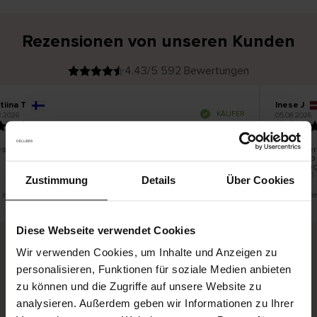
Rezensionen von unseren Kunden
4.43/5 592 Bewertungen
tiina T
Inese J
V
KÄUFER
8.2026
05.08.2026
e
r
19.07.2026
i
f
i
z
i
e
es schön und gut
Die Liefe
r
t
innerhalb
e
Ware hing
r
K
bis zu 20
ä
Zustimmung
Details
Über Cookies
u
f
e
r
 ist eine Übersetzung. Original anzeigen
Dies ist ei
i
n
Diese Webseite verwendet Cookies
Wir verwenden Cookies, um Inhalte und Anzeigen zu
personalisieren, Funktionen für soziale Medien anbieten
Sichere Lieferung
Sichere Bezahlung
zu können und die Zugriffe auf unsere Website zu
Gratis umtauschen und 30 Tage Rückgaberecht
analysieren. Außerdem geben wir Informationen zu Ihrer