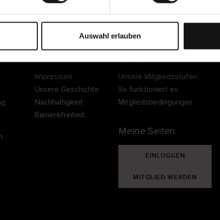
Sichere Lieferung
Sichere Bezahlung
Gratis umtauschen 
30 Tage Rückgaber
Auswahl erlauben
Über Cellbes
Cellbes Member
Impressum
Unsere Mitgliedsstufen
Unsere Geschichte
So funktioniert es
ng
Nachhaltigkeit
Mitgliedsbedingungen
Barrierefreiheit
Meine Seiten
n
EINLOGGEN
MITGLIED WERDEN