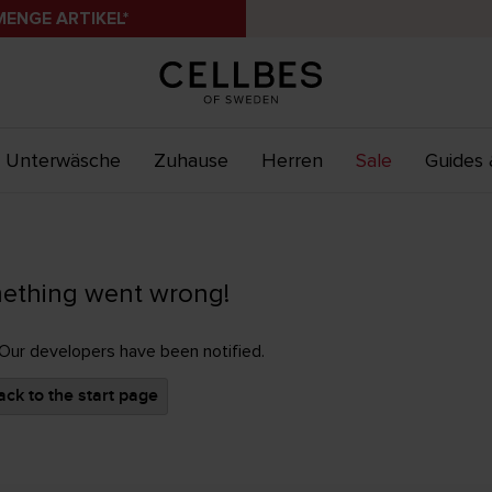
MENGE ARTIKEL*
Unterwäsche
Zuhause
Herren
Sale
Guides 
ething went wrong!
 Our developers have been notified.
ck to the start page