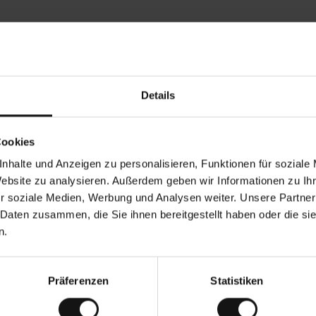
Rezensionen von unseren Kunden
Details
•
Ines P
•
05.08.2026
05
V
KÄUFER
Cookies
e
r
16.07.2026
i
f
nhalte und Anzeigen zu personalisieren, Funktionen für soziale
i
z
ung der Ware erfolgt in der Regel sehr schnell –
i
Sehr gute Qualit
Website zu analysieren. Außerdem geben wir Informationen zu I
e
von bis zu 5 Werktagen –, die Rücksendung der
r
t
r soziale Medien, Werbung und Analysen weiter. Unsere Partner
egen ist eine endlose Leidensgeschichte – sie
e
zu 20 Werktage dauern.
r
K
 Daten zusammen, die Sie ihnen bereitgestellt haben oder die s
ä
u
e Übersetzung. Original anzeigen
f
n.
e
r
i
n
Präferenzen
Statistiken