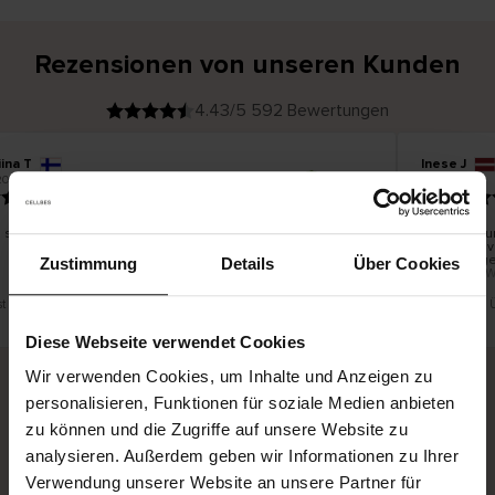
Rezensionen von unseren Kunden
4.43/5 592 Bewertungen
ina T
Inese J
V
KÄUFER
2026
05.08.2026
e
r
19.07.2026
i
f
i
z
i
e
 schön und gut
Die Lieferu
r
t
innerhalb v
e
Ware hinge
r
Zustimmung
Details
Über Cookies
K
bis zu 20 W
ä
u
f
e
r
st eine Übersetzung. Original anzeigen
Dies ist eine
i
n
Diese Webseite verwendet Cookies
Wir verwenden Cookies, um Inhalte und Anzeigen zu
personalisieren, Funktionen für soziale Medien anbieten
Sichere Lieferung
Sichere Bezahlung
zu können und die Zugriffe auf unsere Website zu
analysieren. Außerdem geben wir Informationen zu Ihrer
Gratis umtauschen und 30 Tage Rückgaberecht
Verwendung unserer Website an unsere Partner für