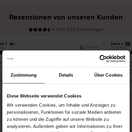
Rezensionen von unseren Kunden
4.43/5 592 Bewertungen
ina T
Inese J
V
KÄUFER
026
05.08.2026
e
r
19.07.2026
i
f
i
z
i
e
 schön und gut
Die Lieferun
r
t
innerhalb v
e
Ware hingeg
r
K
bis zu 20 W
ä
Zustimmung
Details
Über Cookies
u
f
e
r
t eine Übersetzung. Original anzeigen
Dies ist eine 
i
n
Diese Webseite verwendet Cookies
Wir verwenden Cookies, um Inhalte und Anzeigen zu
personalisieren, Funktionen für soziale Medien anbieten
Sichere Lieferung
Sichere Bezahlung
zu können und die Zugriffe auf unsere Website zu
Gratis umtauschen und 30 Tage Rückgaberecht
analysieren. Außerdem geben wir Informationen zu Ihrer