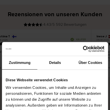
Rezensionen von unseren Kunden
4.43/5 592 Bewertungen
stiina T
Inese J
V
KÄUFER
8.2026
05.08.2026
e
r
19.07.2026
i
f
i
z
i
e
es schön und gut
Die Liefe
r
t
innerhal
e
Ware hin
r
K
bis zu 2
ä
Zustimmung
Details
Über Cookies
u
f
e
r
s ist eine Übersetzung. Original anzeigen
Dies ist ei
i
n
Diese Webseite verwendet Cookies
Wir verwenden Cookies, um Inhalte und Anzeigen zu
personalisieren, Funktionen für soziale Medien anbieten
Sichere Lieferung
Sichere Bezahlung
zu können und die Zugriffe auf unsere Website zu
Gratis umtauschen und 30 Tage Rückgaberecht
analysieren. Außerdem geben wir Informationen zu Ihrer