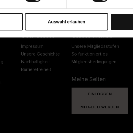
Sichere Lieferung
Sichere Bezahlung
Gratis umtauschen 
30 Tage Rückgaber
Auswahl erlauben
Über Cellbes
Cellbes Member
Impressum
Unsere Mitgliedsstufen
Unsere Geschichte
So funktioniert es
ng
Nachhaltigkeit
Mitgliedsbedingungen
Barrierefreiheit
Meine Seiten
n
EINLOGGEN
MITGLIED WERDEN