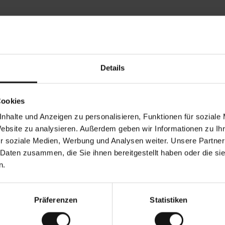
Rezensionen von unseren Kunden
Details
•
Ines P
•
05.08.2026
05.
V
KÄUFER
Cookies
e
r
16.07.2026
i
f
nhalte und Anzeigen zu personalisieren, Funktionen für soziale
i
z
g der Ware erfolgt in der Regel sehr schnell –
i
Sehr gute Qualitä
Website zu analysieren. Außerdem geben wir Informationen zu I
e
on bis zu 5 Werktagen –, die Rücksendung der
r
t
r soziale Medien, Werbung und Analysen weiter. Unsere Partner
en ist eine endlose Leidensgeschichte – sie
e
 20 Werktage dauern.
r
K
 Daten zusammen, die Sie ihnen bereitgestellt haben oder die s
ä
u
Übersetzung. Original anzeigen
f
n.
e
r
i
n
Präferenzen
Statistiken