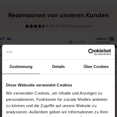
Rezensionen von unseren Kunden
4.43/5 592 Bewertungen
a T
Inese J
V
KÄUFER
26
05.08.2026
e
r
19.07.2026
i
f
i
z
i
e
schön und gut
Die Lieferung
r
t
innerhalb vo
e
Ware hingege
r
K
bis zu 20 We
ä
Zustimmung
Details
Über Cookies
u
f
e
r
 eine Übersetzung. Original anzeigen
Dies ist eine Ü
i
n
Diese Webseite verwendet Cookies
Wir verwenden Cookies, um Inhalte und Anzeigen zu
personalisieren, Funktionen für soziale Medien anbieten
Sichere Lieferung
Sichere Bezahlung
zu können und die Zugriffe auf unsere Website zu
Gratis umtauschen und 30 Tage Rückgaberecht
analysieren. Außerdem geben wir Informationen zu Ihrer