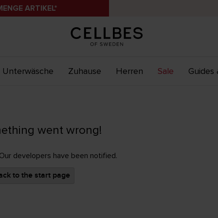
MENGE ARTIKEL*
Unterwäsche
Zuhause
Herren
Sale
Guides 
ething went wrong!
 Our developers have been notified.
ck to the start page