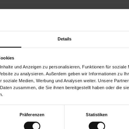
Rezensionen von unseren Kunden
Details
Ines P
•
.08.2026
05.08.20
V
KÄUFER
Cookies
e
r
16.07.2026
i
f
nhalte und Anzeigen zu personalisieren, Funktionen für soziale
i
z
Ware erfolgt in der Regel sehr schnell –
i
Sehr gute Qualität! Und 
Website zu analysieren. Außerdem geben wir Informationen zu I
e
 zu 5 Werktagen –, die Rücksendung der
r
t
r soziale Medien, Werbung und Analysen weiter. Unsere Partner
 eine endlose Leidensgeschichte – sie
e
rktage dauern.
r
K
 Daten zusammen, die Sie ihnen bereitgestellt haben oder die s
ä
u
zung. Original anzeigen
f
n.
e
r
i
n
Präferenzen
Statistiken