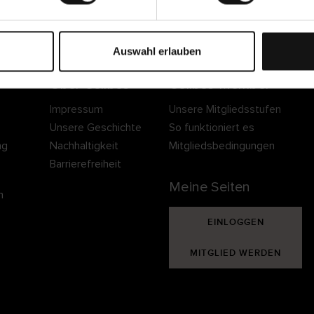
Sichere Lieferung
Sichere Bezahlung
Gratis umtauschen 
30 Tage Rückgaber
Auswahl erlauben
Über Cellbes
Cellbes Member
Impressum
Unsere Mitgliedsstufen
Unsere Geschichte
So funktioniert es
ng
Nachhaltigkeit
Mitgliedsbedingungen
Barrierefreiheit
Meine Seiten
n
EINLOGGEN
MITGLIED WERDEN