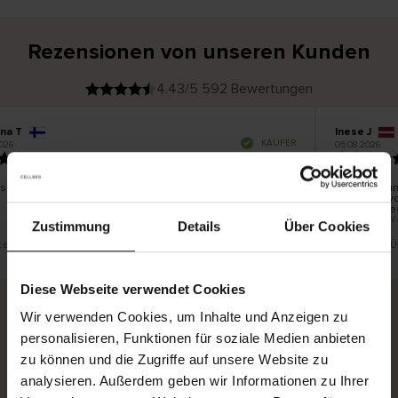
Rezensionen von unseren Kunden
4.43/5 592 Bewertungen
ina T
Inese J
V
KÄUFER
026
05.08.2026
e
r
19.07.2026
i
f
i
z
i
e
 schön und gut
Die Lieferun
r
t
innerhalb v
e
Ware hingeg
r
K
bis zu 20 W
ä
Zustimmung
Details
Über Cookies
u
f
e
r
st eine Übersetzung. Original anzeigen
Dies ist eine 
i
n
Diese Webseite verwendet Cookies
Wir verwenden Cookies, um Inhalte und Anzeigen zu
personalisieren, Funktionen für soziale Medien anbieten
Sichere Lieferung
Sichere Bezahlung
zu können und die Zugriffe auf unsere Website zu
Gratis umtauschen und 30 Tage Rückgaberecht
analysieren. Außerdem geben wir Informationen zu Ihrer