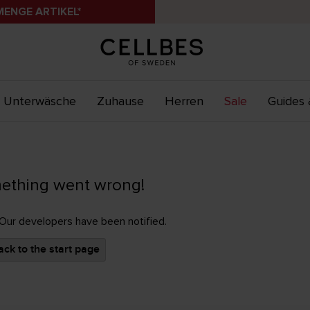
MENGE ARTIKEL*
Unterwäsche
Zuhause
Herren
Sale
Guides 
ething went wrong!
 Our developers have been notified.
ck to the start page