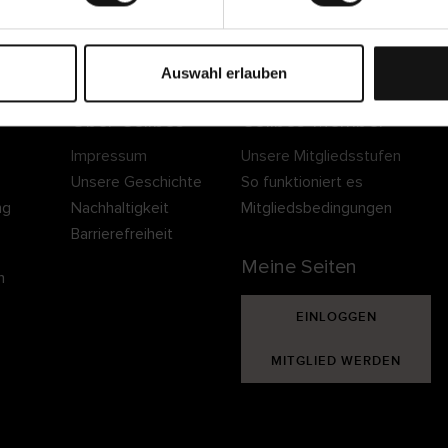
Sichere Lieferung
Sichere Bezahlung
Gratis umtauschen 
30 Tage Rückgaber
Auswahl erlauben
Über Cellbes
Cellbes Member
Impressum
Unsere Mitgliedsstufen
Unsere Geschichte
So funktioniert es
ng
Nachhaltigkeit
Mitgliedsbedingungen
Barrierefreiheit
Meine Seiten
n
EINLOGGEN
MITGLIED WERDEN