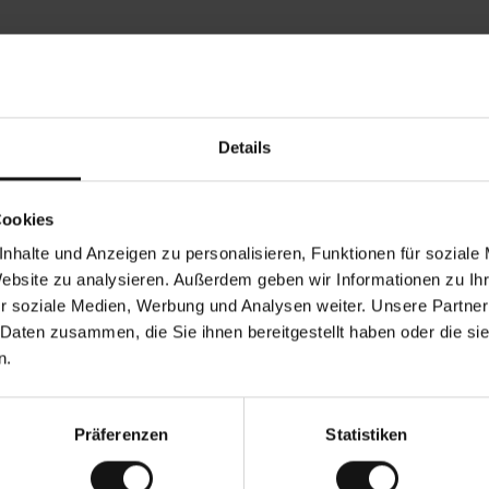
Rezensionen von unseren Kunden
Details
•
Ines P
•
05.08.2026
05
V
KÄUFER
Cookies
e
r
16.07.2026
i
f
nhalte und Anzeigen zu personalisieren, Funktionen für soziale
i
z
ung der Ware erfolgt in der Regel sehr schnell –
i
Sehr gute Qualit
Website zu analysieren. Außerdem geben wir Informationen zu I
e
von bis zu 5 Werktagen –, die Rücksendung der
r
t
r soziale Medien, Werbung und Analysen weiter. Unsere Partner
egen ist eine endlose Leidensgeschichte – sie
e
zu 20 Werktage dauern.
r
K
 Daten zusammen, die Sie ihnen bereitgestellt haben oder die s
ä
u
e Übersetzung. Original anzeigen
f
n.
e
r
i
n
Präferenzen
Statistiken