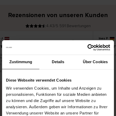
Rezensionen von unseren Kunden
4.43/5 591 Bewertungen
 J
Ines P
V
KÄUFER
05.08.2026
2026
e
r
16.07.2026
i
f
i
z
i
e
ieferung der Ware erfolgt in der Regel sehr schnell –
Sehr gute Q
r
rhalb von bis zu 5 Werktagen –, die Rücksendung der
t
e
 hingegen ist eine endlose Leidensgeschichte – sie kann
r
Zustimmung
Details
Über Cookies
K
zu 20 Werktage dauern.
ä
u
f
e
r
ist eine Übersetzung. Original anzeigen
i
n
Diese Webseite verwendet Cookies
Wir verwenden Cookies, um Inhalte und Anzeigen zu
personalisieren, Funktionen für soziale Medien anbieten
Sichere Lieferung
Sichere Bezahlung
zu können und die Zugriffe auf unsere Website zu
analysieren. Außerdem geben wir Informationen zu Ihrer
Gratis umtauschen und 30 Tage Rückgaberecht
Verwendung unserer Website an unsere Partner für