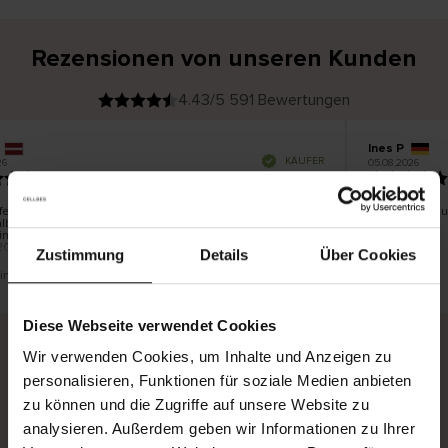
Rezensionen von unseren Kunden
4.43/5 591 Bewertungen
Ines P
V
KÄUFER
05.08.2026
6
e
r
16.07.2026
i
f
i
z
i
e
ferung der Ware erfolgt in der Regel sehr schnell –
Sehr gute Qua
r
lb von bis zu 5 Werktagen –, die Rücksendung der
t
e
ngegen ist eine endlose Leidensgeschichte – sie kann
r
K
20 Werktage dauern.
ä
Zustimmung
Details
Über Cookies
u
f
e
r
 eine Übersetzung. Original anzeigen
i
n
Diese Webseite verwendet Cookies
Wir verwenden Cookies, um Inhalte und Anzeigen zu
personalisieren, Funktionen für soziale Medien anbieten
Sichere Lieferung
Sichere Bezahlung
zu können und die Zugriffe auf unsere Website zu
Gratis umtauschen und 30 Tage Rückgaberecht
analysieren. Außerdem geben wir Informationen zu Ihrer