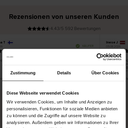
Rezensionen von unseren Kunden
4.43/5 592 Bewertungen
na T
Inese J
V
KÄUFER
26
05.08.2026
e
r
19.07.2026
i
f
i
z
i
e
schön und gut
Die Lieferung
r
t
innerhalb vo
e
Ware hingege
r
K
bis zu 20 We
ä
Zustimmung
Details
Über Cookies
u
f
e
r
 eine Übersetzung. Original anzeigen
Dies ist eine Ü
i
n
Diese Webseite verwendet Cookies
Wir verwenden Cookies, um Inhalte und Anzeigen zu
personalisieren, Funktionen für soziale Medien anbieten
Sichere Lieferung
Sichere Bezahlung
zu können und die Zugriffe auf unsere Website zu
Gratis umtauschen und 30 Tage Rückgaberecht
analysieren. Außerdem geben wir Informationen zu Ihrer