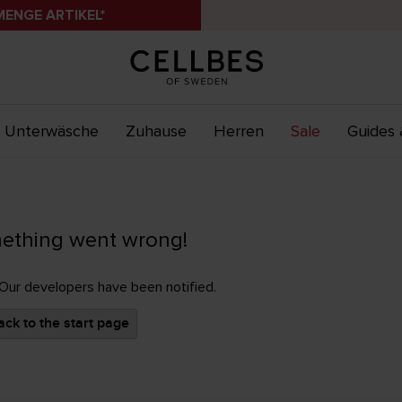
MENGE ARTIKEL*
Unterwäsche
Zuhause
Herren
Sale
Guides 
ething went wrong!
 Our developers have been notified.
ck to the start page