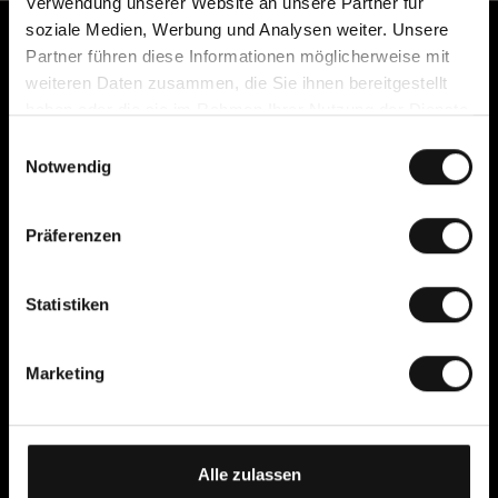
Verwendung unserer Website an unsere Partner für
soziale Medien, Werbung und Analysen weiter. Unsere
Kundenservice
Partner führen diese Informationen möglicherweise mit
weiteren Daten zusammen, die Sie ihnen bereitgestellt
Kontakt
haben oder die sie im Rahmen Ihrer Nutzung der Dienste
Häufige Fragen
gesammelt haben.
E
Zahlung, Gebühren, Lieferung
Notwendig
i
und Rückgabe
n
Kostenlos umtauschen –
w
einfach online zurücksenden
Präferenzen
i
Umtauschguide
l
Widerrufsrecht
l
Statistiken
Reklamation
i
AGB
g
Datenschutzerklärung
Marketing
u
Cookies
n
Cellbes Member
g
Unsere Mitgliedsstufen
s
Alle zulassen
So funktioniert es
a