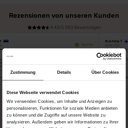
Rezensionen von unseren Kunden
4.43/5 593 Bewertungen
H
Kristiina T
V
KÄUFER
6
06.08.2026
e
r
22.07.2026
i
f
i
z
i
e
e war gut, aber es ist schade, dass man den
Alles schön u
r
ienst nicht auswählen kann. Man kann nicht an
t
e
tomaten von DPD und Unisend liefern lassen, die für
r
K
genen Wohnort besser geeignet wären.
ä
u
Zustimmung
Details
Über Cookies
f
e
r
 eine Übersetzung. Original anzeigen
Dies ist eine Üb
i
n
Diese Webseite verwendet Cookies
Wir verwenden Cookies, um Inhalte und Anzeigen zu
Sichere Lieferung
Sichere Bezahlung
personalisieren, Funktionen für soziale Medien anbieten
zu können und die Zugriffe auf unsere Website zu
Gratis umtauschen und 30 Tage Rückgaberecht
analysieren. Außerdem geben wir Informationen zu Ihrer