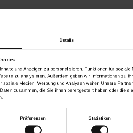
Rezensionen von unseren Kunden
Details
Ines P
•
08.2026
05.08.2026
V
KÄUFER
Cookies
e
r
16.07.2026
i
f
nhalte und Anzeigen zu personalisieren, Funktionen für soziale
i
z
are erfolgt in der Regel sehr schnell –
i
Sehr gute Qualität! Und t
Website zu analysieren. Außerdem geben wir Informationen zu I
e
zu 5 Werktagen –, die Rücksendung der
r
t
r soziale Medien, Werbung und Analysen weiter. Unsere Partner
eine endlose Leidensgeschichte – sie
e
ktage dauern.
r
K
 Daten zusammen, die Sie ihnen bereitgestellt haben oder die s
ä
u
ng. Original anzeigen
f
n.
e
r
i
n
Präferenzen
Statistiken