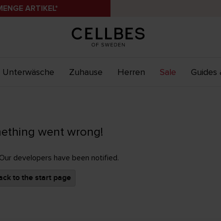
MENGE ARTIKEL*
Unterwäsche
Zuhause
Herren
Sale
Guides 
ething went wrong!
 Our developers have been notified.
ck to the start page