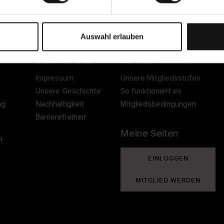
Sichere Lieferung
Sichere Bezahlung
Gratis umtauschen 
30 Tage Rückgaber
Auswahl erlauben
Über Cellbes
Cellbes Member
Impressum
Unsere Mitgliedsstufen
Unsere Geschichte
So funktioniert es
ng
Nachhaltigkeit
Mitgliedsbedingungen
Barrierefreiheit
Meine Seiten
n
EINLOGGEN
MITGLIED WERDEN