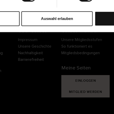
Sichere Lieferung
Sichere Bezahlung
Gratis umtauschen 
30 Tage Rückgaber
Auswahl erlauben
Über Cellbes
Cellbes Member
Impressum
Unsere Mitgliedsstufen
Unsere Geschichte
So funktioniert es
ng
Nachhaltigkeit
Mitgliedsbedingungen
Barrierefreiheit
Meine Seiten
n
EINLOGGEN
MITGLIED WERDEN