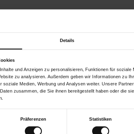
Rezensionen von unseren Kunden
Details
•
Inese J
•
06.08.2026
05.
V
KÄUFER
Cookies
e
r
19.07.2026
i
f
nhalte und Anzeigen zu personalisieren, Funktionen für soziale
i
z
und gut
i
Die Lieferung der W
Website zu analysieren. Außerdem geben wir Informationen zu I
e
innerhalb von bis 
r
t
r soziale Medien, Werbung und Analysen weiter. Unsere Partner
Ware hingegen ist 
e
kann bis zu 20 Wer
r
K
 Daten zusammen, die Sie ihnen bereitgestellt haben oder die s
ä
u
bersetzung. Original anzeigen
Dies ist eine Übersetzu
f
n.
e
r
i
n
Präferenzen
Statistiken