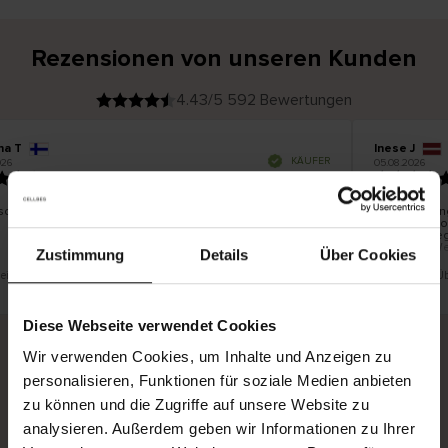
Rezensionen von unseren Kunden
4.43/5 592 Bewertungen
na T
Inese J
V
KÄUFER
26
05.08.2026
e
r
19.07.2026
i
f
i
z
i
e
schön und gut
Die Lieferun
r
t
innerhalb vo
e
Ware hingeg
r
K
bis zu 20 We
ä
Zustimmung
Details
Über Cookies
u
f
e
r
t eine Übersetzung. Original anzeigen
Dies ist eine Ü
i
n
Diese Webseite verwendet Cookies
Wir verwenden Cookies, um Inhalte und Anzeigen zu
personalisieren, Funktionen für soziale Medien anbieten
Sichere Lieferung
Sichere Bezahlung
zu können und die Zugriffe auf unsere Website zu
Gratis umtauschen und 30 Tage Rückgaberecht
analysieren. Außerdem geben wir Informationen zu Ihrer