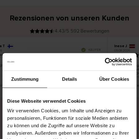
Rezensionen von unseren Kunden
4.43/5 592 Bewertungen
a T
Inese J
V
KÄUFER
6
05.08.2026
e
r
19.07.2026
i
f
i
z
i
e
chön und gut
Die Lieferung
r
t
innerhalb von
e
Ware hingege
r
K
bis zu 20 Wer
ä
Zustimmung
Details
Über Cookies
u
f
e
r
 eine Übersetzung. Original anzeigen
Dies ist eine Üb
i
n
Diese Webseite verwendet Cookies
Wir verwenden Cookies, um Inhalte und Anzeigen zu
personalisieren, Funktionen für soziale Medien anbieten
Sichere Lieferung
Sichere Bezahlung
zu können und die Zugriffe auf unsere Website zu
Gratis umtauschen und 30 Tage Rückgaberecht
analysieren. Außerdem geben wir Informationen zu Ihrer