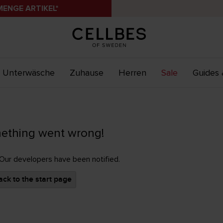
MENGE ARTIKEL*
Unterwäsche
Zuhause
Herren
Sale
Guides 
ething went wrong!
 Our developers have been notified.
ck to the start page