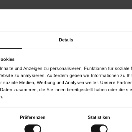
Rezensionen von unseren Kunden
Details
•
Ines P
•
05.08.2026
05.
V
KÄUFER
Cookies
e
r
16.07.2026
i
f
nhalte und Anzeigen zu personalisieren, Funktionen für soziale
i
z
ng der Ware erfolgt in der Regel sehr schnell –
i
Sehr gute Qualitä
Website zu analysieren. Außerdem geben wir Informationen zu I
e
on bis zu 5 Werktagen –, die Rücksendung der
r
t
r soziale Medien, Werbung und Analysen weiter. Unsere Partner
gen ist eine endlose Leidensgeschichte – sie
e
u 20 Werktage dauern.
r
K
 Daten zusammen, die Sie ihnen bereitgestellt haben oder die s
ä
u
 Übersetzung. Original anzeigen
f
n.
e
r
i
n
Präferenzen
Statistiken