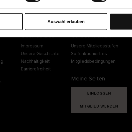
Sichere Lieferung
Sichere Bezahlung
Gratis umtauschen 
30 Tage Rückgaber
Auswahl erlauben
Über Cellbes
Cellbes Member
Impressum
Unsere Mitgliedsstufen
Unsere Geschichte
So funktioniert es
ng
Nachhaltigkeit
Mitgliedsbedingungen
Barrierefreiheit
Meine Seiten
n
EINLOGGEN
MITGLIED WERDEN