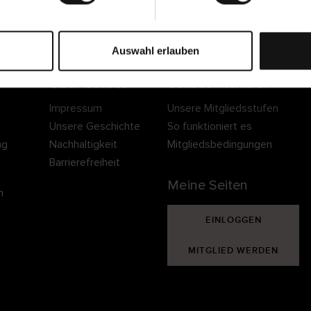
Sichere Lieferung
Sichere Bezahlung
Gratis umtauschen 
30 Tage Rückgaber
Auswahl erlauben
Über Cellbes
Cellbes Member
Impressum
Unsere Mitgliedsstufen
Unsere Geschichte
So funktioniert es
ng
Nachhaltigkeit
Mitgliedsbedingungen
Barrierefreiheit
Meine Seiten
n
EINLOGGEN
MITGLIED WERDEN