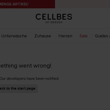
MENGE ARTIKEL*
Unterwäsche
Zuhause
Herren
Sale
Guides 
ething went wrong!
 Our developers have been notified.
ck to the start page