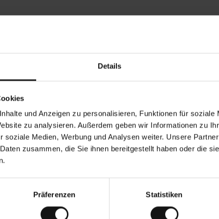
Rezensionen von unseren Kunden
Details
Ines P
•
08.2026
05.08.2026
V
KÄUFER
Cookies
e
r
16.07.2026
i
f
nhalte und Anzeigen zu personalisieren, Funktionen für soziale
i
z
re erfolgt in der Regel sehr schnell –
i
Sehr gute Qualität! Und t
Website zu analysieren. Außerdem geben wir Informationen zu I
e
u 5 Werktagen –, die Rücksendung der
r
t
r soziale Medien, Werbung und Analysen weiter. Unsere Partner
eine endlose Leidensgeschichte – sie
e
ktage dauern.
r
K
 Daten zusammen, die Sie ihnen bereitgestellt haben oder die s
ä
u
g. Original anzeigen
f
n.
e
r
i
n
Präferenzen
Statistiken