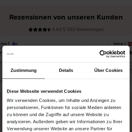
Rezensionen von unseren Kunden
4.43/5 592 Bewertungen
iina T
Inese J
V
KÄUFER
.2026
05.08.2026
e
r
19.07.2026
i
f
i
z
i
e
s schön und gut
Die Liefer
r
t
innerhalb 
e
Ware hinge
r
Zustimmung
Details
Über Cookies
K
bis zu 20 
ä
u
f
e
r
ist eine Übersetzung. Original anzeigen
Dies ist ein
i
n
Diese Webseite verwendet Cookies
Wir verwenden Cookies, um Inhalte und Anzeigen zu
personalisieren, Funktionen für soziale Medien anbieten
Sichere Lieferung
Sichere Bezahlung
zu können und die Zugriffe auf unsere Website zu
analysieren. Außerdem geben wir Informationen zu Ihrer
Gratis umtauschen und 30 Tage Rückgaberecht
Verwendung unserer Website an unsere Partner für