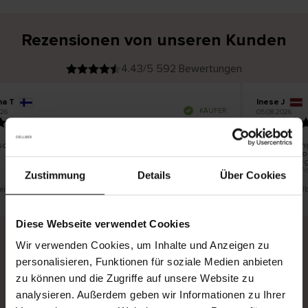
Rezensionen von unseren Kunden
4.43/5 592 Bewertungen
na T
Inese J
V
KÄUFER
26
05.08.2026
e
r
19.07.2026
i
f
i
z
i
e
schön und gut
Die Lieferun
r
t
innerhalb vo
e
Ware hingege
r
K
bis zu 20 We
ä
Zustimmung
Details
Über Cookies
u
f
e
r
t eine Übersetzung. Original anzeigen
Dies ist eine Ü
i
n
Diese Webseite verwendet Cookies
Wir verwenden Cookies, um Inhalte und Anzeigen zu
personalisieren, Funktionen für soziale Medien anbieten
Sichere Lieferung
Sichere Bezahlung
zu können und die Zugriffe auf unsere Website zu
Gratis umtauschen und 30 Tage Rückgaberecht
analysieren. Außerdem geben wir Informationen zu Ihrer