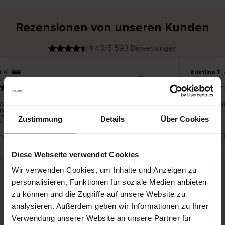
Rezensionen von unseren Kunden
4.43/5 593 Bewertungen
 H
Kristiina T
V
KÄUFER
026
06.08.2026
e
r
22.07.2026
i
f
i
z
i
e
are war gut, aber es ist schade, dass man den
Alles schön
r
rdienst nicht auswählen kann. Man kann nicht an
t
e
automaten von DPD und Unisend liefern lassen, die für
r
Zustimmung
Details
Über Cookies
K
eigenen Wohnort besser geeignet wären.
ä
u
f
e
r
st eine Übersetzung. Original anzeigen
Dies ist eine
i
n
Diese Webseite verwendet Cookies
Wir verwenden Cookies, um Inhalte und Anzeigen zu
personalisieren, Funktionen für soziale Medien anbieten
Sichere Lieferung
Sichere Bezahlung
zu können und die Zugriffe auf unsere Website zu
analysieren. Außerdem geben wir Informationen zu Ihrer
Gratis umtauschen und 30 Tage Rückgaberecht
Verwendung unserer Website an unsere Partner für