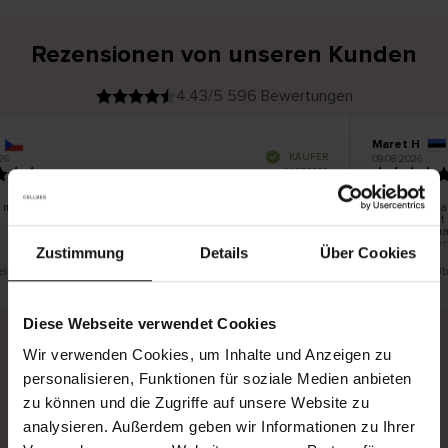
Rezensionen von unseren Kunden
4.43/5 596 Bewertungen
Maret H
V
KÄUFER
26
09.08.2026
e
r
21.07.2026
i
f
i
z
i
e
n mit den Produkten zufrieden. Gute Qualität, die Größe
Die Ware war
r
t
Kurierdienst
e
Paketautomat
r
K
den eigenen
ä
u
Zustimmung
Details
Über Cookies
f
e
r
t eine Übersetzung. Original anzeigen
Dies ist eine Ü
i
n
Diese Webseite verwendet Cookies
Wir verwenden Cookies, um Inhalte und Anzeigen zu
Sichere Lieferung
Sichere Bezahlung
personalisieren, Funktionen für soziale Medien anbieten
zu können und die Zugriffe auf unsere Website zu
Gratis umtauschen und 30 Tage Rückgaberecht
analysieren. Außerdem geben wir Informationen zu Ihrer