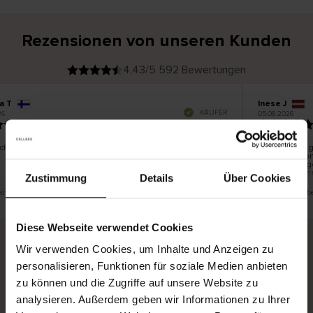
Rezensionen von unseren Kunden
4.43/5 592 Bewertungen
a T
Inese J
V
KÄUFER
6
05.08.2026
e
r
19.07.2026
i
f
i
z
i
e
chön und gut
Die Lieferung
r
t
innerhalb vo
e
Ware hingege
r
K
bis zu 20 We
ä
Zustimmung
Details
Über Cookies
u
f
e
r
 eine Übersetzung. Original anzeigen
Dies ist eine Üb
i
n
Diese Webseite verwendet Cookies
Wir verwenden Cookies, um Inhalte und Anzeigen zu
personalisieren, Funktionen für soziale Medien anbieten
Sichere Lieferung
Sichere Bezahlung
zu können und die Zugriffe auf unsere Website zu
Gratis umtauschen und 30 Tage Rückgaberecht
analysieren. Außerdem geben wir Informationen zu Ihrer