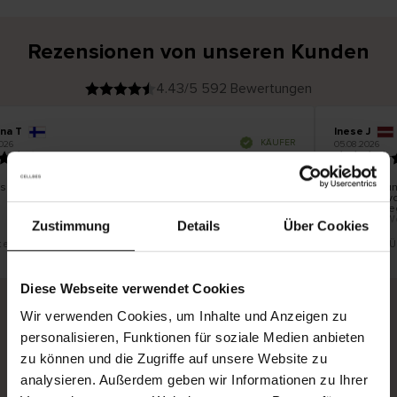
Rezensionen von unseren Kunden
4.43/5 592 Bewertungen
ina T
Inese J
V
KÄUFER
026
05.08.2026
e
r
19.07.2026
i
f
i
z
i
e
 schön und gut
Die Lieferun
r
t
innerhalb v
e
Ware hingeg
r
K
bis zu 20 W
ä
Zustimmung
Details
Über Cookies
u
f
e
r
st eine Übersetzung. Original anzeigen
Dies ist eine 
i
n
Diese Webseite verwendet Cookies
Wir verwenden Cookies, um Inhalte und Anzeigen zu
personalisieren, Funktionen für soziale Medien anbieten
Sichere Lieferung
Sichere Bezahlung
zu können und die Zugriffe auf unsere Website zu
Gratis umtauschen und 30 Tage Rückgaberecht
analysieren. Außerdem geben wir Informationen zu Ihrer