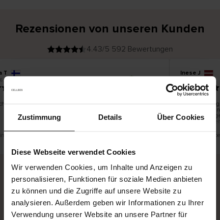
Rezensionen von unseren Kunden
4.43/5 592 Bewertungen
a T
Inese J
V
KÄUFER
6
05.08.2026
e
r
19.07.2026
i
f
i
z
i
e
chön und gut
Die Lieferung 
r
t
innerhalb von
e
Ware hingegen
r
Zustimmung
Details
Über Cookies
K
bis zu 20 Wer
ä
u
f
e
r
eine Übersetzung. Original anzeigen
Dies ist eine Üb
i
n
Diese Webseite verwendet Cookies
Wir verwenden Cookies, um Inhalte und Anzeigen zu
personalisieren, Funktionen für soziale Medien anbieten
Sichere Lieferung
Sichere Bezahlung
zu können und die Zugriffe auf unsere Website zu
analysieren. Außerdem geben wir Informationen zu Ihrer
Gratis umtauschen und 30 Tage Rückgaberecht
Verwendung unserer Website an unsere Partner für