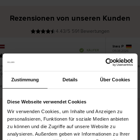
Rezensionen von unseren Kunden
4.43/5 591 Bewertungen
Ines P
V
KÄUFER
05.08.2026
e
r
16.07.2026
i
f
i
z
i
e
erung der Ware erfolgt in der Regel sehr schnell –
Sehr gute Qual
r
b von bis zu 5 Werktagen –, die Rücksendung der
t
e
gegen ist eine endlose Leidensgeschichte – sie kann
r
K
0 Werktage dauern.
ä
Zustimmung
Details
Über Cookies
u
f
e
r
ine Übersetzung. Original anzeigen
i
n
Diese Webseite verwendet Cookies
Wir verwenden Cookies, um Inhalte und Anzeigen zu
personalisieren, Funktionen für soziale Medien anbieten
Sichere Lieferung
Sichere Bezahlung
zu können und die Zugriffe auf unsere Website zu
Gratis umtauschen und 30 Tage Rückgaberecht
analysieren. Außerdem geben wir Informationen zu Ihrer