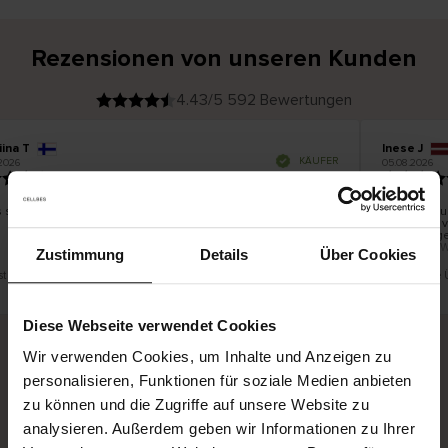
Rezensionen von unseren Kunden
4.43/5 592 Bewertungen
iina T
Inese J
V
KÄUFER
2026
05.08.2026
e
r
19.07.2026
i
f
i
z
i
e
s schön und gut
Die Lieferu
r
t
innerhalb 
e
Ware hinge
r
K
bis zu 20 
ä
Zustimmung
Details
Über Cookies
u
f
e
r
ist eine Übersetzung. Original anzeigen
Dies ist eine
i
n
Diese Webseite verwendet Cookies
Wir verwenden Cookies, um Inhalte und Anzeigen zu
personalisieren, Funktionen für soziale Medien anbieten
Sichere Lieferung
Sichere Bezahlung
zu können und die Zugriffe auf unsere Website zu
Gratis umtauschen und 30 Tage Rückgaberecht
analysieren. Außerdem geben wir Informationen zu Ihrer