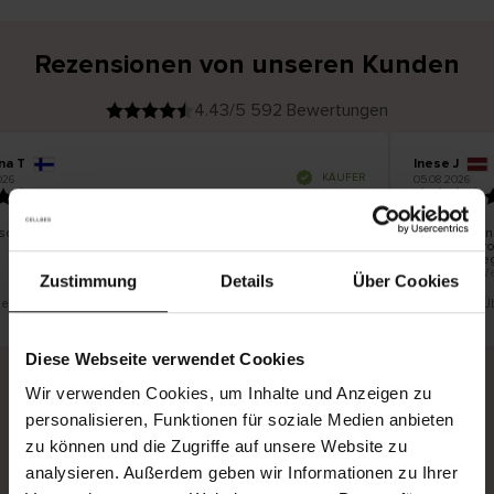
Rezensionen von unseren Kunden
4.43/5 592 Bewertungen
na T
Inese J
V
KÄUFER
026
05.08.2026
e
r
19.07.2026
i
f
i
z
i
e
schön und gut
Die Lieferun
r
t
innerhalb v
e
Ware hingeg
r
K
bis zu 20 W
ä
Zustimmung
Details
Über Cookies
u
f
e
r
t eine Übersetzung. Original anzeigen
Dies ist eine 
i
n
Diese Webseite verwendet Cookies
Wir verwenden Cookies, um Inhalte und Anzeigen zu
personalisieren, Funktionen für soziale Medien anbieten
Sichere Lieferung
Sichere Bezahlung
zu können und die Zugriffe auf unsere Website zu
Gratis umtauschen und 30 Tage Rückgaberecht
analysieren. Außerdem geben wir Informationen zu Ihrer