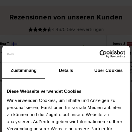
Rezensionen von unseren Kunden
4.43/5 592 Bewertungen
iina T
Inese J
V
KÄUFER
2026
05.08.2026
e
r
19.07.2026
i
f
i
z
i
e
s schön und gut
Die Lieferu
r
t
innerhalb 
e
Ware hinge
r
Zustimmung
Details
Über Cookies
K
bis zu 20 
ä
u
f
e
r
ist eine Übersetzung. Original anzeigen
Dies ist eine
i
n
Diese Webseite verwendet Cookies
Wir verwenden Cookies, um Inhalte und Anzeigen zu
personalisieren, Funktionen für soziale Medien anbieten
Sichere Lieferung
Sichere Bezahlung
zu können und die Zugriffe auf unsere Website zu
analysieren. Außerdem geben wir Informationen zu Ihrer
Gratis umtauschen und 30 Tage Rückgaberecht
Verwendung unserer Website an unsere Partner für