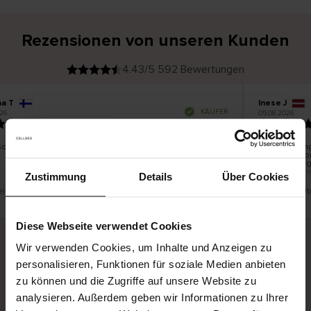
Rezensionen von unseren Kunden
4.43/5 592 Bewertungen
na T
Inese J
V
KÄUFER
26
05.08.2026
e
r
19.07.2026
i
f
i
z
i
e
schön und gut
Die Lieferung
r
t
innerhalb vo
e
Ware hingege
r
K
bis zu 20 We
ä
Zustimmung
Details
Über Cookies
u
f
e
r
 eine Übersetzung. Original anzeigen
Dies ist eine Ü
i
n
Diese Webseite verwendet Cookies
Wir verwenden Cookies, um Inhalte und Anzeigen zu
personalisieren, Funktionen für soziale Medien anbieten
Sichere Lieferung
Sichere Bezahlung
zu können und die Zugriffe auf unsere Website zu
Gratis umtauschen und 30 Tage Rückgaberecht
analysieren. Außerdem geben wir Informationen zu Ihrer